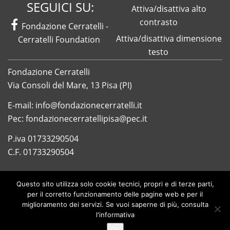
SEGUICI SU:
Attiva/disattiva alto
contrasto
Facebook
Fondazione Cerratelli -
Attiva/disattiva dimensione
Cerratelli Foundation
testo
Fondazione Cerratelli
Via Consoli del Mare, 13 Pisa (PI)
E-mail: info@fondazionecerratelli.it
Pec: fondazionecerratellipisa@pec.it
P.iva 01733290504
C.F. 01733290504
Questo sito utilizza solo cookie tecnici, propri e di terze parti,
per il corretto funzionamento delle pagine web e per il
miglioramento dei servizi. Se vuoi saperne di più,
consulta
© 2019 Fondazione Cerratelli
l'informativa
Privacy Policy
|
Note legali
Ok