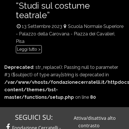
“Studi sul costume
teatrale”
13 Settembre 2023
Scuola Normale Superiore
- Palazzo della Carovana - Piazza dei Cavalieri,
Pisa
Leggi tutto >
Deprecated
: str_replace(): Passing null to parameter
#3 ($subject) of type array|string is deprecated in
/var/www/vhosts/fondazionecerratelli.it/httpdoc
content/themes/bst-
master/functions/setup.php
on line
80
SEGUICI SU:
Attiva/disattiva alto
contrasto
Facebook
Fondazione Cerratelli -