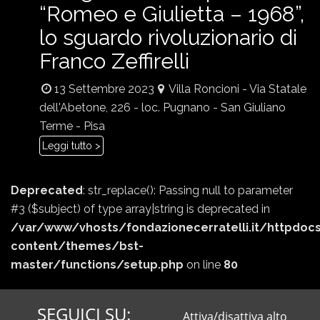
“Romeo e Giulietta – 1968”,
lo sguardo rivoluzionario di
Franco Zeffirelli
13 Settembre 2023
Villa Roncioni - Via Statale
dell'Abetone, 226 - loc. Pugnano - San Giuliano
Terme - Pisa
Leggi tutto >
Deprecated
: str_replace(): Passing null to parameter
#3 ($subject) of type array|string is deprecated in
/var/www/vhosts/fondazionecerratelli.it/httpdoc
content/themes/bst-
master/functions/setup.php
on line
80
SEGUICI SU:
Attiva/disattiva alto