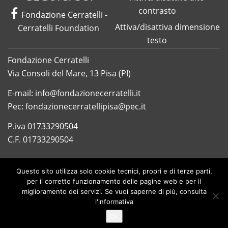
contrasto
Facebook
Fondazione Cerratelli -
Attiva/disattiva dimensione
Cerratelli Foundation
testo
Fondazione Cerratelli
Via Consoli del Mare, 13 Pisa (PI)
E-mail: info@fondazionecerratelli.it
Pec: fondazionecerratellipisa@pec.it
P.iva 01733290504
C.F. 01733290504
Questo sito utilizza solo cookie tecnici, propri e di terze parti,
per il corretto funzionamento delle pagine web e per il
miglioramento dei servizi. Se vuoi saperne di più,
consulta
© 2019 Fondazione Cerratelli
l'informativa
Privacy Policy
|
Note legali
Ok