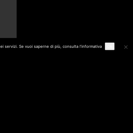
ei servizi. Se vuoi saperne di più,
consulta l'informativa
Ok
rasto
Attiva/disattiva dimensione testo