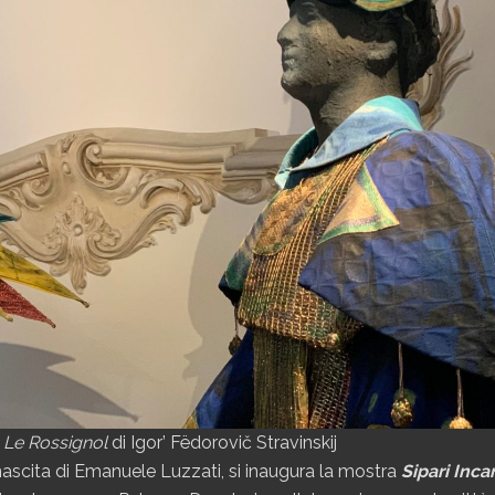
r
Le Rossignol
di Igor’ Fëdorovič Stravinskij
 nascita di Emanuele Luzzati, si inaugura la mostra
Sipari Incan